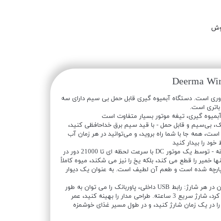
وش
Deerma Wir
وری است. دستگاه آبمیوه گیری قابل حمل بی سیم دارای سه
 باتری است.
 آبمیوه گیری، تیغه موتور بسیار متفاوت است
ک، بی‌سیم و قابل حمل - با قید سیم برق خداحافظی کنید،
ست، همه جا با شما راه بروید، و می‌توانید در هر زمان آب
ود را بیدار کنید
موتور DC 21000 دور در دقیقه - توسط یک موتور DC با سرعت لحظه ای تا 21000 دور در
 خمیر را قطع می کند، بلکه یخ را نیز می شکند، میوه کاملاً
کپارچه شده است و طعم آن لطیف است. به عنوان یک دیوار
شارژ سریع 3 ساعته، 8 فنجان در هر شارژ: رابط USB داخلی، پاوربانک را می توان به طور
مستقیم یا داخل خودرو شارژ کرد، شارژ سریع 3 ساعته. طراحی مدار را بهینه کنید، عمر
رتقا دهید، 8 فنجان را در یک زمان شارژ کنید، و در طول مسیر غذای خوشمزه