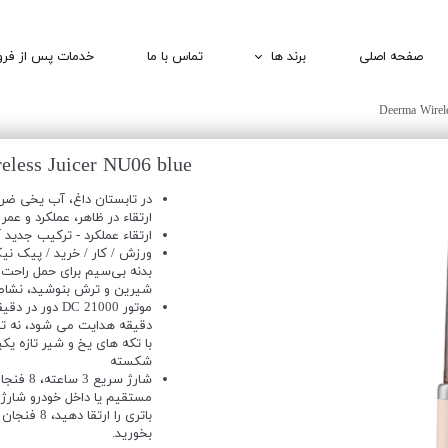
صفحه اصلی
برند ها
تماس با ما
خدمات پس از فر
1MORE | وان مور
Deerma Wirel
QCY | کیو سی وای
eless Juicer NU06 blue
BOMIDI | بامیدی
در تابستان داغ، آب یخی ضر
DEERMA | درما
ارتقاء در ظاهر، عملکرد و عمر
ارتقاء عملکرد - ترکیب جدید
ورزش / کار / خرید / پیک نی
بدنه بی‌سیم برای حمل راحت ا
شیرین و ترش بنوشید، نشاط خ
دقیقه هدایت می شود، نه تنها
با تکه های یخ و شیر تازه ی
شکسته
باتری را ا
بخورید.