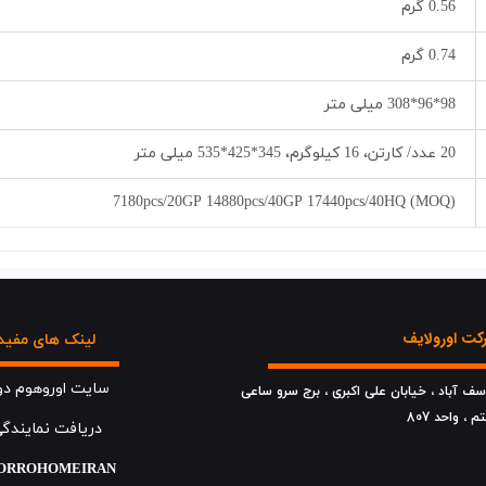
0.56 گرم
0.74 گرم
98*96*308 میلی متر
20 عدد/ کارتن، 16 کیلوگرم، 345*425*535 میلی متر
7180pcs/20GP 14880pcs/40GP 17440pcs/40HQ (MOQ)
ت اورولایف
لینک های مفید
سایت اوروهوم دو
وسف آباد ، خیابان علی اکبری ، برج سرو ساعی
تم ، واحد 807
دریافت نمایندگ
​​​ORROHOMEIRAN