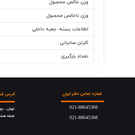
وزن خالص محصول
وزن ناخالص محصول
اطلاعات بسته- جعبه داخلی
کارتن صادراتی
تعداد بارگیری
شماره تماس دفتر ایران
آدرس شرک
021-88645369
تهران ، ی
​​​​​​​طبقه هش
021-88645368