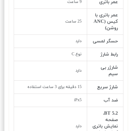
عمر باتری
9 ساعت
عمر باتری با
کیس (ANC
25 ساعت
روشن)
حسگر لمسی
دارد
رابط شارژ
نوع C
شارژر بی
دارد
سیم
شارژ سریع
15 دقیقه برای 3 ساعت استفاده
ضد آب
iPx5
BT 5.2،
صفحه
نمایش باتری
دارد