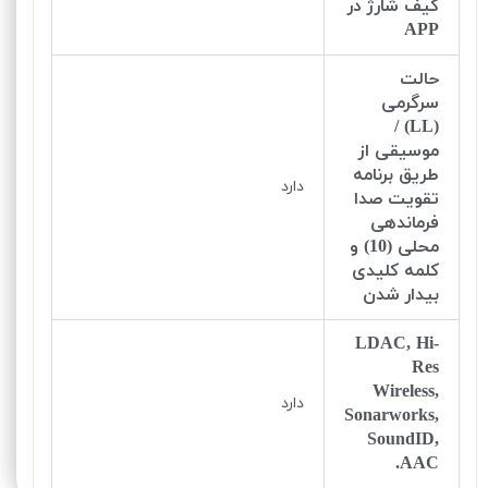
کیف شارژ در
APP
حالت
سرگرمی
(LL) /
موسیقی از
طریق برنامه
دارد
تقویت صدا
فرماندهی
محلی (10) و
کلمه کلیدی
بیدار شدن
LDAC, Hi-
Res
Wireless,
دارد
Sonarworks,
SoundID,
AAC.