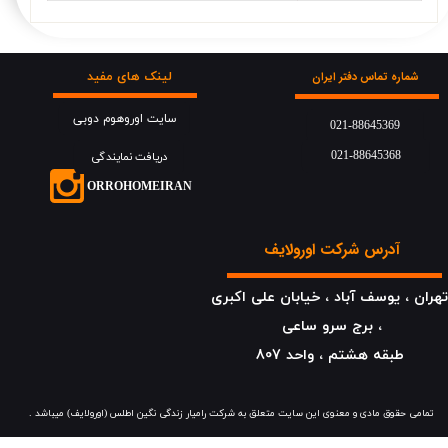
لینک های مفید
شماره تماس دفتر ایران
سایت اوروهوم دوبی
021-88645369
021-88645368
دریافت نمایندگی
​​​ORROHOMEIRAN
آدرس شرکت اورولایف
هران ، یوسف آباد ، خیابان علی اکبری
، برج سرو ساعی
​​​​​​​طبقه هشتم ، واحد 807
​​​تمامی حقوق مادی و معنوی این سایت متعلق به شرکت رامیار زندگی نگین اطلس (اورولایف) میباشد .