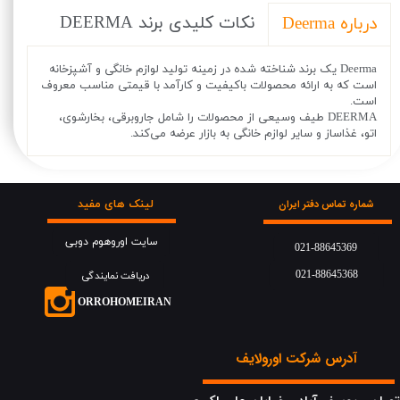
نکات کلیدی برند DEERMA
درباره Deerma
Deerma یک برند شناخته شده در زمینه تولید لوازم خانگی و آشپزخانه
است که به ارائه محصولات باکیفیت و کارآمد با قیمتی مناسب معروف
است.
DEERMA طیف وسیعی از محصولات را شامل جاروبرقی، بخارشوی،
اتو، غذاساز و سایر لوازم خانگی به بازار عرضه می‌کند.
لینک های مفید
شماره تماس دفتر ایران
سایت اوروهوم دوبی
021-88645369
021-88645368
دریافت نمایندگی
​​​ORROHOMEIRAN
آدرس شرکت اورولایف