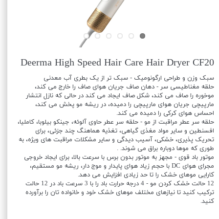
Deerma High Speed Hair Care Hair Dryer CF20
سبک وزن و طراحی ارگونومیک - سبک تر از یک بطری آب معدنی
حلقه مغناطیسی سر - دهان صاف جریان هوای صاف را خارج می کند،
موخوره را صاف می کند، شکل صاف ایجاد می کند در حالی که نازل انتشار
مارپیچی جریان هوای مارپیچی را دمیده، در ریشه مو پخش می کند،
احساس هوای کرکی را دمیده می کند.
حلقه سر عطر مراقبت از مو - حلقه سر عطر حاوی آلوئه، جینکو بیلوبا، کاملیا،
افسنطین و سایر مواد مغذی گیاهی، تغذیه هماهنگ چند جزئی، برای
تحریک پذیری، خشکی، آسیب دیدگی و سایر مشکلات مراقبت های ویژه، به
طوری که موها دوباره براق می شوند. .
موتور باد قوی - مجهز به موتور بدون برس با سرعت بالا، برای ایجاد خروجی
مجرای هوای DC با حجم زیاد هوای پایدار و موج دار، ریشه مو مستقیم،
کارایی موهای خشک را تا حد زیادی افزایش می دهد.
12 حالت خشک کردن مو - 4 درجه حرارت باد را با 3 سرعت باد در 12 حالت
ترکیب کنید تا نیازهای مختلف موهای خشک خود و خانواده تان را برآورده
کنید.