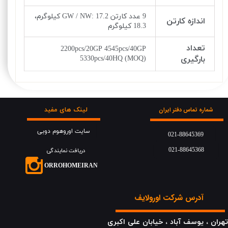
9 عدد کارتن 17.2 :GW / NW کیلوگرم،
اندازه کارتن
18.3 کیلوگرم
تعداد
2200pcs/20GP 4545pcs/40GP
بارگیری
5330pcs/40HQ (MOQ)
لینک های مفید
شماره تماس دفتر ایران
سایت اوروهوم دوبی
021-88645369
021-88645368
دریافت نمایندگی
​​​ORROHOMEIRAN
آدرس شرکت اورولایف
هران ، یوسف آباد ، خیابان علی اکبری