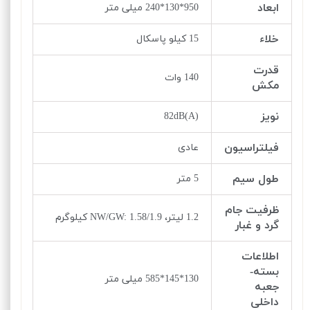
ابعاد
950*130*240 میلی متر
خلاء
15 کیلو پاسکال
قدرت
140 وات
مکش
نویز
82dB(A)
فیلتراسیون
عادی
طول سیم
5 متر
ظرفیت جام
1.2 لیتر، NW/GW: 1.58/1.9 کیلوگرم
گرد و غبار
اطلاعات
بسته-
130*145*585 میلی متر
جعبه
داخلی