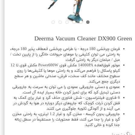
Deerma Vacuum Cleaner DX900 Green
فرمان چرخشی 180 درجه - با طراحی چرخشی انعطاف پذیر 180 درجه،
به راحتی می توان کثیفی یا موهای حیوانات خانگی را از پایین تخت /
مبل / مبلمان دیگر به راحتی گرفت.
موتور فوق‌العاده 14000PA مکش قوی Power600W مکش قوی تا 12
کیلو پاسکال را فراهم می‌کند و به راحتی موها یا کثیفی‌ها را روی
سطوح مختلف مانند کف سخت، فرش، صندلی ماشین و هر سطح
دیگری جمع می‌کند.
عمودی و دستی جاروبرقی عمودی را می توان به سرعت به جاروبرقی
دستی تبدیل کرد که برای تمیز کردن خانه بسیار ایده آل است.
6 فناوری فیلتراسیون - شش فناوری حذف گرد و غبار برای کمک به
قفل کردن ذرات کوچک که جاروهای دیگر دوباره در هوا به گردش در
می آیند و از آلودگی ثانویه جلوگیری می کنند.
جاروبرقی بدون کیسه - مخزن گرد و غبار 1.2 لیتری، به راحتی مخزن
گرد و غبار را جدا می کند، فقط محتویات را مستقیماً در سطل زباله
جدا کرده و خالی کنید.
رنگ
: سبز