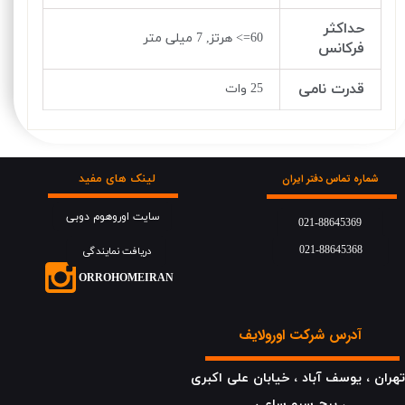
حداکثر
60=> هرتز, 7 میلی متر
فرکانس
قدرت نامی
25 وات
لینک های مفید
شماره تماس دفتر ایران
سایت اوروهوم دوبی
021-88645369
021-88645368
دریافت نمایندگی
​​​ORROHOMEIRAN
آدرس شرکت اورولایف
هران ، یوسف آباد ، خیابان علی اکبری
، برج سرو ساعی