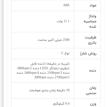
مواد
ABS
ولتاژ
محاسبه
11.1 ولت
شده
ظرفیت
2500 میلی آمپر ساعت
باتری
روش شارژ
نوع C
(ضربه در دقیقه) 5دنده قابل
تنظیم+نشانگر LED1 دنده 1800rpm/2
دنده
دنده 2100rpm/3 دنده 2400rpm/4 دنده
2700rpm/5 دنده 3000rpm
زمان
10 دقیقه زمان بندی هوشمند
سنجی
وزن
0.4 کیلوگرم