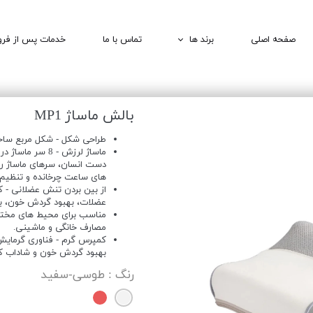
صفحه اصلی
برند ها
تماس با ما
خدمات پس از فر
1MORE | وان مور
QCY | کیو سی وای
بالش ماساژ MP1
BOMIDI | بامیدی
طراحی شکل - شکل مربع ساخته شده از موا
DEERMA | درما
دست انسان، سرهای ماساژ را
های ساعت چرخانده و تنظیم 
از بین بردن تنش عضلانی -
عضلات، بهبود گردش خون، ب
مناسب برای محیط های مختلف 
مصارف خانگی و ماشینی.
کمپرس گرم - فناوری گرمایش 
بهبود گردش خون و شاداب کر
رنگ
: طوسی-سفید