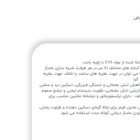
وش
د EVA با زاویه راحت.
ماساژ لرزش - 8 سر ماساژ در اندازه های مختلف (4 سر در هر طرف)، شبیه سازی ماساژ
 می توان در جهت عقربه های ساعت یا خلاف جهت عقربه
کرد.
 کاهش تنش عضلانی و خستگی فیزیکی، تسکین درد و سفتی
ازیابی تنش عضلانی، تقویت سیستم ایمنی و ترشح سموم.
- دارای ترانسفورماتور و دوشاخه ماشین مناسب برای
مادون قرمز برای ارائه گرمای تسکین دهنده و طراوت بخش،
دن ماساژ درمانی کوتاه مدت استفاده می شود.