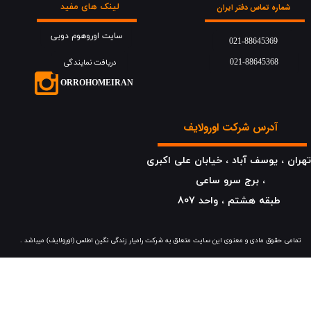
لینک های مفید
شماره تماس دفتر ایران
سایت اوروهوم دوبی
021-88645369
021-88645368
دریافت نمایندگی
​​​ORROHOMEIRAN
آدرس شرکت اورولایف
هران ، یوسف آباد ، خیابان علی اکبری
، برج سرو ساعی
​​​​​​​طبقه هشتم ، واحد 807
​​​تمامی حقوق مادی و معنوی این سایت متعلق به شرکت رامیار زندگی نگین اطلس (اورولایف) میباشد .