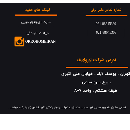
لینک های مفید
شماره تماس دفتر ایران
سایت اوروهوم دوبی
021-88645369
021-88645368
دریافت نمایندگی
​​​ORROHOMEIRAN
آدرس شرکت اورولایف
هران ، یوسف آباد ، خیابان علی اکبری
، برج سرو ساعی
​​​​​​​طبقه هشتم ، واحد 807
​​​تمامی حقوق مادی و معنوی این سایت متعلق به شرکت رامیار زندگی نگین اطلس (اورولایف) میباشد .