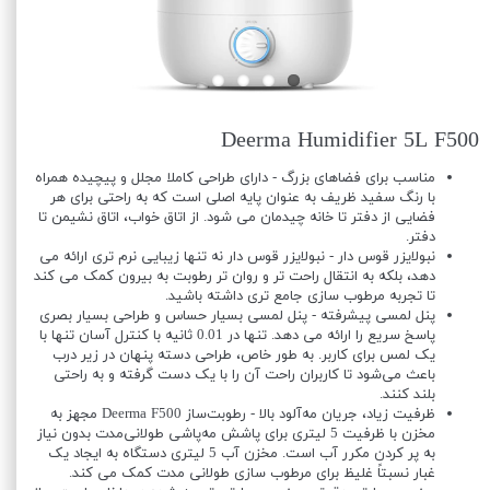
Deerma Humidifier 5L F500
مناسب برای فضاهای بزرگ - دارای طراحی کاملا مجلل و پیچیده همراه
با رنگ سفید ظریف به عنوان پایه اصلی است که به راحتی برای هر
فضایی از دفتر تا خانه چیدمان می شود. از اتاق خواب، اتاق نشیمن تا
دفتر.
نبولایزر قوس دار - نبولایزر قوس دار نه تنها زیبایی نرم تری ارائه می
دهد، بلکه به انتقال راحت تر و روان تر رطوبت به بیرون کمک می کند
تا تجربه مرطوب سازی جامع تری داشته باشید.
پنل لمسی پیشرفته - پنل لمسی بسیار حساس و طراحی بسیار بصری
پاسخ سریع را ارائه می دهد. تنها در 0.01 ثانیه با کنترل آسان تنها با
یک لمس برای کاربر. به طور خاص، طراحی دسته پنهان در زیر درب
باعث می‌شود تا کاربران راحت آن را با یک دست گرفته و به راحتی
بلند کنند.
ظرفیت زیاد، جریان مه‌آلود بالا - رطوبت‌ساز Deerma F500 مجهز به
مخزن با ظرفیت 5 لیتری برای پاشش مه‌پاشی طولانی‌مدت بدون نیاز
به پر کردن مکرر آب است. مخزن آب 5 لیتری دستگاه به ایجاد یک
غبار نسبتاً غلیظ برای مرطوب سازی طولانی مدت کمک می کند.