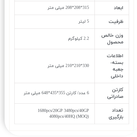
ابعاد
315*208*208 میلی متر
ظرفیت
5 لیتر
وزن خالص
2.2 کیلوگرم
محصول
اطلاعات
بسته-
330*210*210 میلی متر
جعبه
داخلی
کارتن
6 عدد/ کارتن 355*435*648 میلی متر
صادراتی
تعداد
1680pcs/20GP 3480pcs/40GP
بارگیری
4080pcs/40HQ (MOQ)