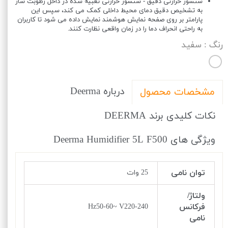
سنسور حرارتی دقیق - سنسور حرارتی تعبیه شده در داخل رطوبت ساز
به تشخیص دقیق دمای محیط داخلی کمک می کند، سپس این
پارامتر بر روی صفحه نمایش هوشمند نمایش داده می شود تا کاربران
به راحتی انحراف دما را در زمان واقعی نظارت کنند.
رنگ
: سفید
درباره Deerma
مشخصات محصول
نکات کلیدی برند DEERMA
ویژگی های Deerma Humidifier 5L F500
توان نامی
25 وات
ولتاژ/
فرکانس
Hz50-60~ V220-240
نامی