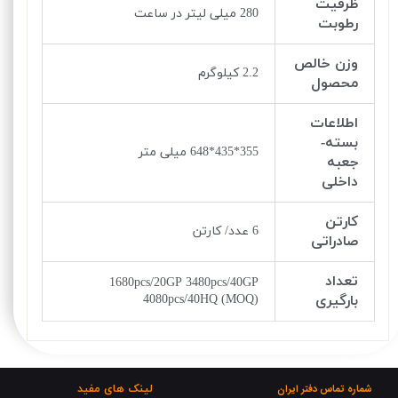
ظرفیت
280 میلی لیتر در ساعت
رطوبت
وزن خالص
2.2 کیلوگرم
محصول
اطلاعات
بسته-
355*435*648 میلی متر
جعبه
داخلی
کارتن
6 عدد/ کارتن
صادراتی
تعداد
1680pcs/20GP 3480pcs/40GP
بارگیری
4080pcs/40HQ (MOQ)
لینک های مفید
شماره تماس دفتر ایران