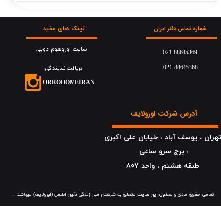
لینک های مفید
شماره تماس دفتر ایران
سایت اوروهوم دوبی
021-88645369
021-88645368
دریافت نمایندگی
​​​ORROHOMEIRAN
آدرس شرکت اورولایف
هران ، یوسف آباد ، خیابان علی اکبری
، برج سرو ساعی
​​​​​​​طبقه هشتم ، واحد 807
​​​تمامی حقوق مادی و معنوی این سایت متعلق به شرکت رامیار زندگی نگین اطلس (اورولایف) میباشد .