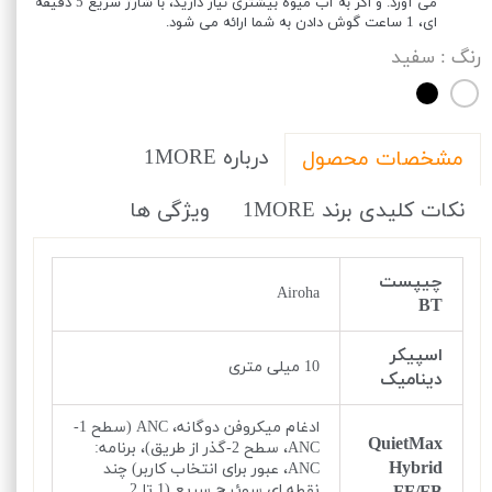
می آورد. و اگر به آب میوه بیشتری نیاز دارید، با شارژ سریع 5 دقیقه
ای، 1 ساعت گوش دادن به شما ارائه می شود.
رنگ
: سفید
درباره 1MORE
مشخصات محصول
نکات کلیدی برند 1MORE
ویژگی ها
چیپست
Airoha
BT
اسپیکر
10 میلی متری
دینامیک
ادغام میکروفن دوگانه، ANC (سطح 1-
QuietMax
ANC، سطح 2-گذر از طریق)، برنامه:
Hybrid
ANC، عبور برای انتخاب کاربر) چند
نقطه ای سوئیچ سریع (1 تا 2