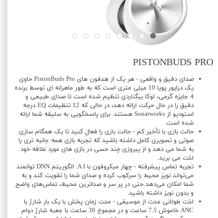
PISTONBUDS PRO
صدای دقیق و واقعی - هر یک از هدفون های PistonBuds Pro حاوی
یک درایور پویا 10 میلی متری است که به طور ماهرانه ای توسط برنده
4 جایزه گرمی، لوکا بیگناردی تنظیم شده است تا صدای طبیعی و
دقیق را در حال حرکت ارائه دهد، در حالی که 12 تنظیمات EQ درجه
استودیو از Sonarworks هستند. برای پاسخگویی به سلیقه شما ارائه
شده است.
حالت بازی با تأخیر کم - حالت بازی را فعال کنید تا یک همگام سازی
صوتی و تصویری کامل داشته باشید که تجربه بازی همه جانبه تری را
به شما می دهد و از پیروزی چند حسی در بازی های مورد علاقه خود
لذت می برید.
تجربه تماس پیشرفته - چهار میکروفون با A.I. الگوریتم DNN توانمند
می‌تواند نویز محیط را سرکوب کرده و صدای شما را تقویت کند و به
شما امکان می‌دهد حتی در پر سر و صداترین محیط، تماس‌های واضح
و بدون نویز داشته باشید.
لذت طولانی مدت از موسیقی - مدت زمان پخش با یک بار شارژ با
ANC خاموش 7.5 ساعت و در مجموع 30 ساعت با جعبه شارژ دوام