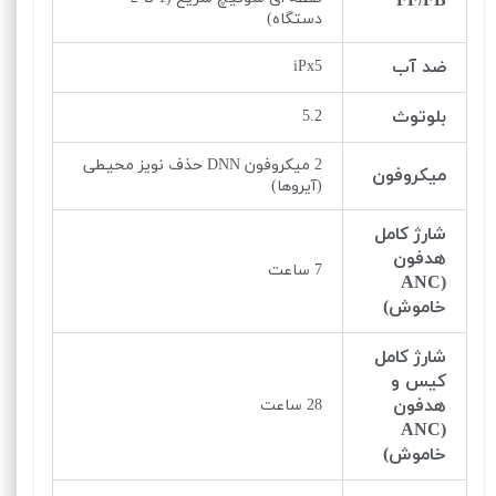
FF/FB
دستگاه)
ضد آب
iPx5
بلوتوث
5.2
2 میکروفون DNN حذف نویز محیطی
میکروفون
(آیروها)
شارژ کامل
هدفون
7 ساعت
(ANC
خاموش)
شارژ کامل
کیس و
هدفون
28 ساعت
(ANC
خاموش)