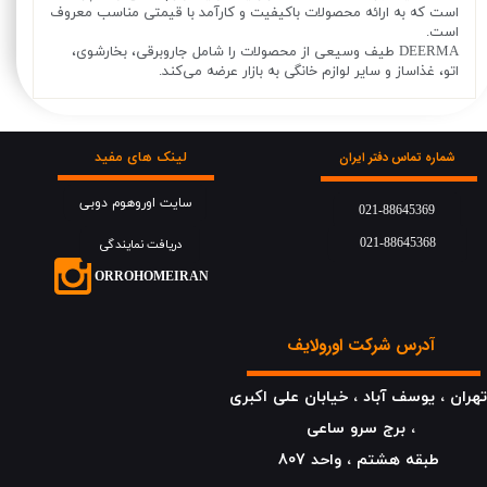
است که به ارائه محصولات باکیفیت و کارآمد با قیمتی مناسب معروف
است.
DEERMA طیف وسیعی از محصولات را شامل جاروبرقی، بخارشوی،
اتو، غذاساز و سایر لوازم خانگی به بازار عرضه می‌کند.
لینک های مفید
شماره تماس دفتر ایران
سایت اوروهوم دوبی
021-88645369
021-88645368
دریافت نمایندگی
​​​ORROHOMEIRAN
آدرس شرکت اورولایف
هران ، یوسف آباد ، خیابان علی اکبری
، برج سرو ساعی
​​​​​​​طبقه هشتم ، واحد 807