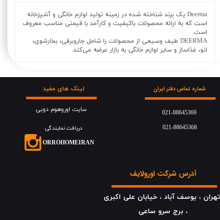
Deerma یک برند شناخته شده در زمینه تولید لوازم خانگی و آشپزخانه
است که به ارائه محصولات باکیفیت و کارآمد با قیمتی مناسب معروف
است.
DEERMA طیف وسیعی از محصولات را شامل جاروبرقی، بخارشوی،
اتو، غذاساز و سایر لوازم خانگی به بازار عرضه می‌کند.
لینک های مفید
شماره تماس دفتر ایران
سایت اوروهوم دوبی
021-88645369
021-88645368
دریافت نمایندگی
​​​ORROHOMEIRAN
آدرس شرکت اورولایف
هران ، یوسف آباد ، خیابان علی اکبری
، برج سرو ساعی