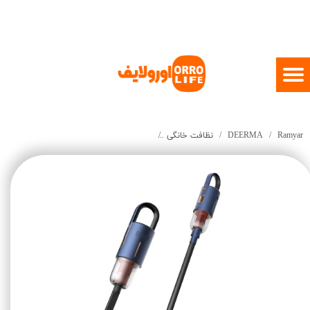
Ramyar
DEERMA
نظافت خانگی
Deerma Cordless Vacuum Cleaner VC811