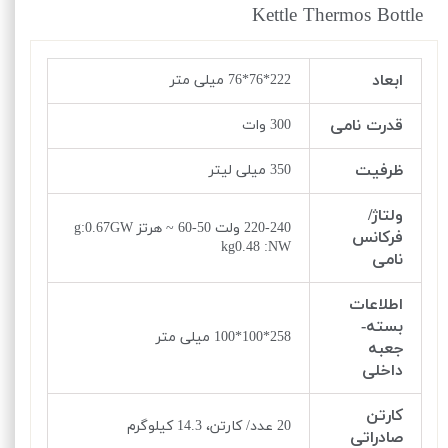
Kettle Thermos Bottle
ابعاد
222*76*76 میلی متر
قدرت نامی
300 وات
ظرفیت
350 میلی لیتر
ولتاژ/
220-240 ولت 50-60 ~ هرتز g:0.67GW
فرکانس
kg0.48 :NW
نامی
اطلاعات
بسته-
258*100*100 میلی متر
جعبه
داخلی
کارتن
20 عدد/ کارتن، 14.3 کیلوگرم
صادراتی