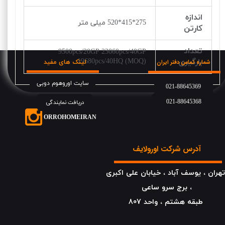
اندازه
275*415*520 میلی متر
کارتن
تعداد
9500pcs/20GP 23060pcs/40GP
بارگیری
19680pcs/40HQ (MOQ)
لینک های مفید
شماره تماس دفتر ایران
سایت اوروهوم دوبی
021-88645369
021-88645368
دریافت نمایندگی
​​​ORROHOMEIRAN
آدرس شرکت اورولایف
هران ، یوسف آباد ، خیابان علی اکبری
، برج سرو ساعی
​​​​​​​طبقه هشتم ، واحد 807