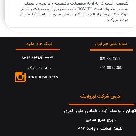
شخصی است که به ارائه محصولات باکیفیت و کاربردی با قیمتی
مناسب معروف است. BOMIDI طیف وسیعی از محصولات را شامل
انواع ماشین های اصلاح ، ماساژور ، دهان شوی و.... است که به بازار
عرضه می‌کند.
لینک های مفید
شماره تماس دفتر ایران
سایت اوروهوم دوبی
021-88645369
021-88645368
دریافت نمایندگی
​​​ORROHOMEIRAN
آدرس شرکت اورولایف
هران ، یوسف آباد ، خیابان علی اکبری
، برج سرو ساعی
​​​​​​​طبقه هشتم ، واحد 807