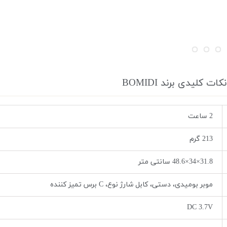
نکات کلیدی برند BOMIDI
2 ساعت
213 گرم
31.8×34×48.6 سانتی متر
موبر بومیدی، دستی، کابل شارژ نوع، C برس تمیز کننده
DC 3.7V