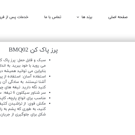
صفحه اصلی
برند ها
تماس با ما
خدمات پس از فر
1MORE | وان مور
QCY | کیو سی وای
پرز پاک کن BMQ02
BOMIDI | بامیدی
سبک و قابل حمل: پرز پاک کن
DEERMA | درما
می روید با خود ببرید. به ا
بنابراین می توانید همیشه در
استفاده آسان: استفاده از پ
آشنا نیستند. به سادگی آن را
کنید نگه دارید. تیغه های چرخ
سر شناور سیکلون 6 تیغه: سنگ زنی دقیق، بهبود اثر برشی، برشی با راندمان بالا.
مناسب برای انواع پارچه، کاپ
مکش قوی: از تراشیدن کثیف 
شکل برای جلوگیری از جریان