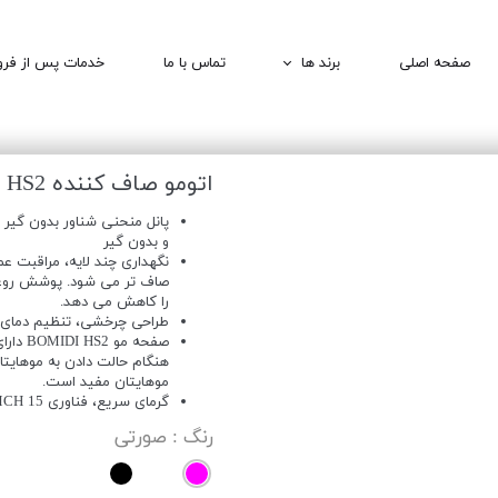
صفحه اصلی
برند ها
تماس با ما
خدمات پس از فر
1MORE | وان مور
QCY | کیو سی وای
اتومو صاف کننده HS2
BOMIDI | بامیدی
پانل منحنی شناور بدون گیر
DEERMA | درما
و بدون گیر
نگهداری چند لایه، مراقبت عم
صاف تر می شود. پوشش روغن
را کاهش می دهد.
طراحی چرخشی، تنظیم دمای 
هنگام حالت دادن به موهایتا
موهایتان مفید است.
گرمای سریع، فناوری MCH 15 ثانیه گرمایش سریع.
رنگ
: صورتی