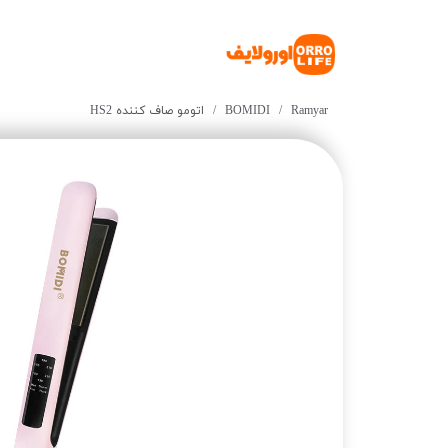
Ramyar
BOMIDI
اتومو صاف کننده HS2