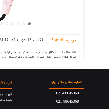
نکات کلیدی برند BOMIDI
درباره Bomidi
شامل انواع ماشین های اصلاح ، ماساژور ، دهان شوی و.... ا
شماره تماس دفتر ایران
آدرس شرک
021-88645369
تهران ، ی
​​​​​​​طبقه هش
021-88645368