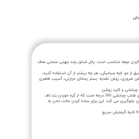
وش
 کردن موها متناسب است. پانل شناور چند جهتی منحنی صاف
یق از مو. لایه سرامیکی، هر چه بیشتر از آن استفاده کنید،
 ضروری، روغن تغذیه. بستر رسانای حرارتی، آسیب ظاهری
چرخشی و کلید روشن.
صفحه مو BOMIDI HS2 دارای طناب چرخشی 360 درجه است که از گره خوردن بند ناف
ن جلوگیری می کند. این برای ساده کردن حالت دادن به