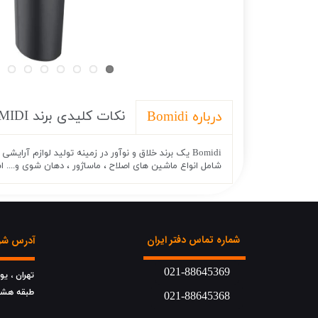
نکات کلیدی برند BOMIDI
درباره Bomidi
شامل انواع ماشین های اصلاح ، ماساژور ، دهان شوی و.... ا
شماره تماس دفتر ایران
آدرس شرک
021-88645369
تهران ، ی
​​​​​​​طبقه هش
021-88645368