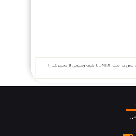
Bomidi یک برند خلاق و نوآور در زمینه تولید لوازم آرایشی بهداشتی و شخصی است که به ارائه محصولات باکیفیت و کاربردی با قیمتی مناسب معروف است. BOMIDI طیف وسیعی از محصولات را
بی
ی