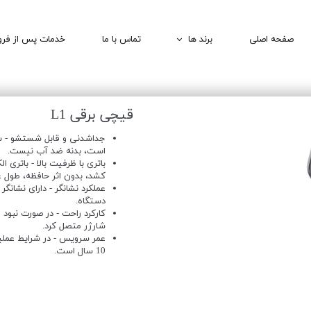
صفحه اصلی
برند ها
تماس با ما
خدمات پس از فر
1MORE | وان مور
QCY | کیو سی وای
قیچی برقی L1
BOMIDI | بامیدی
جداشدنی و قابل شستشو - س
DEERMA | درما
است، بدنه ضد آب نیست.
باتری با ظرفیت بالا - باتری 
کشد، بدون اثر حافظه، طول عم
عملکرد نشانگر - دارای نشانگ
دستگاه.
کارکرد راحت - در صورت نبود م
شارژر متصل کرد.
عمر سرویس - در شرایط عملیا
10 سال است.