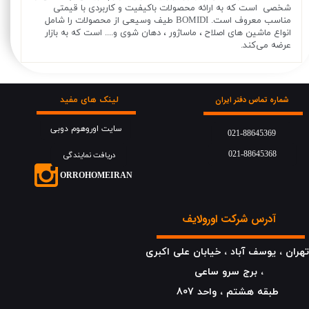
شخصی است که به ارائه محصولات باکیفیت و کاربردی با قیمتی
مناسب معروف است. BOMIDI طیف وسیعی از محصولات را شامل
انواع ماشین های اصلاح ، ماساژور ، دهان شوی و.... است که به بازار
عرضه می‌کند.
لینک های مفید
شماره تماس دفتر ایران
سایت اوروهوم دوبی
021-88645369
021-88645368
دریافت نمایندگی
​​​ORROHOMEIRAN
آدرس شرکت اورولایف
هران ، یوسف آباد ، خیابان علی اکبری
، برج سرو ساعی
​​​​​​​طبقه هشتم ، واحد 807